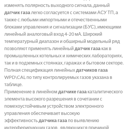
изменять полярность выходного сигнала, данный
датчик газа
легко согласуется с системами АСУ ТП, а
также с любыми импортными и отечественными
блоками управления и сигнализации (БУС), имеющими
линейный аналоговый вход 4-20 мА. Широкий
температурный диапазон и обширный модельный ряд
позволяют применять линейный
датчик газа
как в
промышленных котельных и химических лабораториях,
так и в подземных стоянках, гаражах и бытовом секторе.
Полная спецификация линейных
датчиков газа
WPD\CAL по типу контролируемых газов указана в
таблице.
Применение в линейном
датчике газа
каталитического
элемента высокого разрешения в сочетании с
помехоустойчивым устройством электронного
управления обеспечивает высокую
эффективность
датчика газа
по выявлению
интерферирующих газов , являющихся причиной