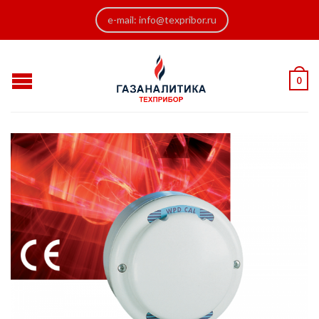
e-mail: info@texpribor.ru
0