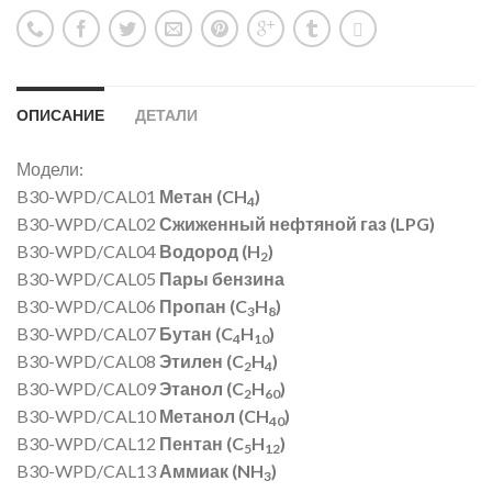
ОПИСАНИЕ
ДЕТАЛИ
Модели:
B30-WPD/CAL01
Метан (CH
)
4
B30-WPD/CAL02
Сжиженный нефтяной газ (LPG)
B30-WPD/CAL04
Водород (H
)
2
B30-WPD/CAL05
Пары бензина
B30-WPD/CAL06
Пропан (C
H
)
3
8
B30-WPD/CAL07
Бутан (C
H
)
4
10
B30-WPD/CAL08
Этилен (C
H
)
2
4
B30-WPD/CAL09
Этанол (C
H
)
2
60
B30-WPD/CAL10
Метанол (CH
)
40
B30-WPD/CAL12
Пентан (C
H
)
5
12
B30-WPD/CAL13
Аммиак (NH
)
3