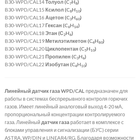
B30-WPD/CAL14
Толуол (C
H
)
7
8
B30-WPD/CAL15
Ксилол (C
H
)
8
10
B30-WPD/CAL16
Ацетон (C
H
)
3
60
B30-WPD/CAL17
Гексан (C
H
)
6
14
B30-WPD/CAL18
Этан (С
H
)
2
6
B30-WPD/CAL19
Метилэтилкетон (C
H
)
4
80
B30-WPD/CAL20
Циклопентан (C
H
)
5
10
B30-WPD/CAL21
Пропилен (C
H
)
3
6
B30-WPD/CAL22
Изобутан (C
H
)
4
10
Линейный датчик газа WPD/CAL
предназначен для
работы в системах беспрерывного контроля горючих
газов. Имеет линейный аналоговый выход 4-20 мА,
пропорциональный концентрации контролируемого
газа. Линейный
датчик газа
работает в комплексе с
блоками управления и сигнализации (БУС) серии
ASTRA, WP/DIN и LINEAR4/RG. Благодаря возможности