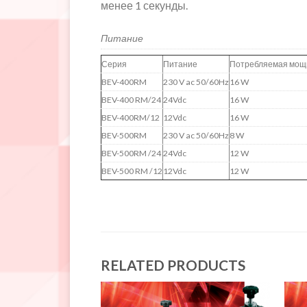
менее 1 секунды.
Питание
Серия
Питание
Потребляемая мощ
BEV-
400RM
230 V ac 50/60Hz
16 W
BEV-
400 RM/24
24Vdc
16 W
BEV-
400RM/12
12Vdc
16 W
BEV-
500RM
230 V ac 50/60Hz
8 W
BEV-
500RM /24
24Vdc
12 W
BEV-
500 RM /12
12Vdc
12 W
RELATED PRODUCTS