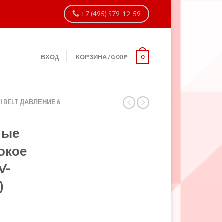
+7 (495) 979-12-59
ВХОД
КОРЗИНА
/
0,00
₽
0
BELT ДАВЛЕНИЕ 6
ные
окое
V-
)