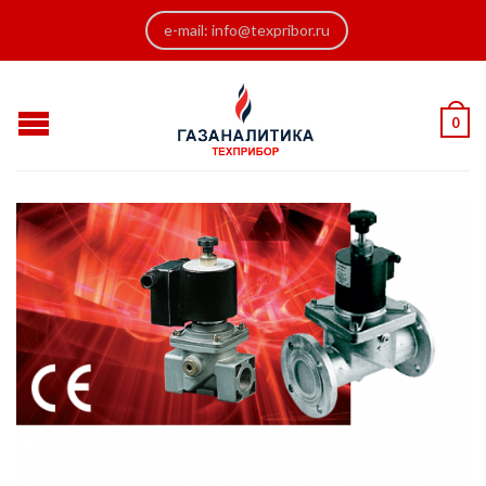
e-mail: info@texpribor.ru
0