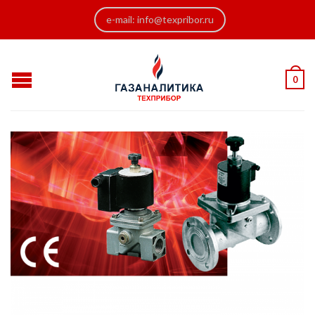
e-mail: info@texpribor.ru
0