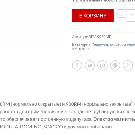
В КОРЗИНУ
Артикул:
BEV-995RMF
Категория:
Электромагнитные клап
550 мБар
00RM
(нормально открытые) и
900RM
(нормально закрытые) 
работан для применения в местах, где нет дублирующих элек
что обеспечивает постоянную подачу газа.
Электромагнитны
 MODULA, DOMINO, SCACCO и другими приборами.