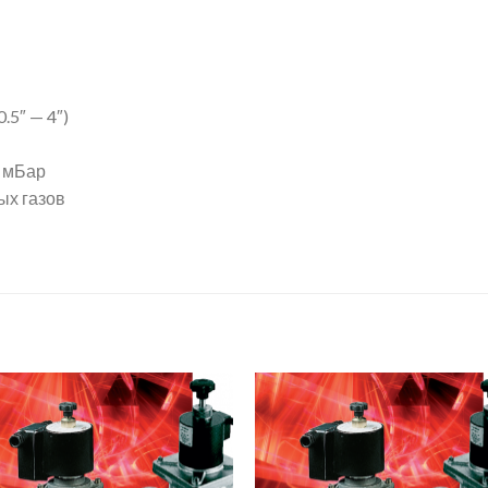
5″ — 4″)
 мБар
ых газов