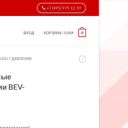
+7 (495) 979-12-59
ВХОД
КОРЗИНА
/
0,00
₽
0
 BELT ДАВЛЕНИЕ
ные
ии BEV-
предзаказано)