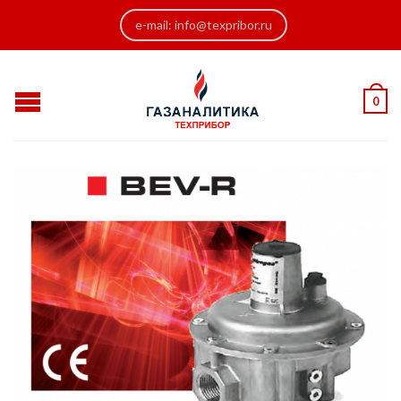
e-mail: info@texpribor.ru
0