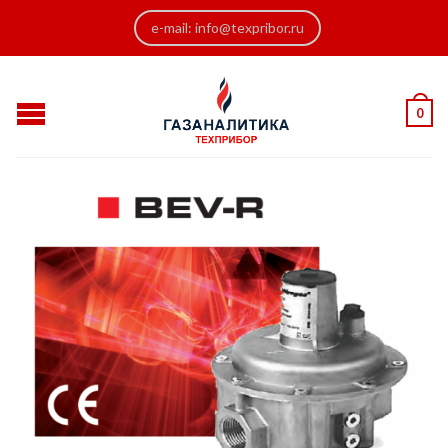
e-mail: info@texpribor.ru
0