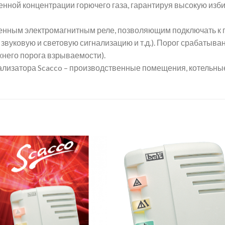
нной концентрации горючего газа, гарантируя высокую изби
оенным электромагнитным реле, позволяющим подключать к
звуковую и световую сигнализацию и т.д.). Порог срабатыва
ижнего порога взрываемости).
лизатора Scacco – производственные помещения, котельные