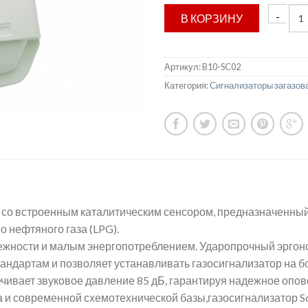
В КОРЗИНУ
Артикул:
B10-SC02
Категория:
Сигнализаторы загазов
ор со встроенным каталитическим сенсором, предназначенн
 нефтяного газа (LPG).
ежности и малым энергопотреблением. Ударопрочный эргон
тандартам и позволяет устанавливать газосигнализатор на 
чивает звуковое давление 85 дБ, гарантируя надежное опове
 и современной схемотехнической базы,газосигнализатор Sc