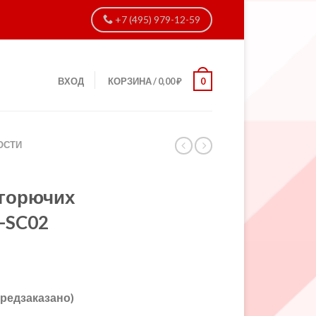
+7 (495) 979-12-59
ВХОД
КОРЗИНА
/
0,00
₽
0
ОСТИ
 горючих
0-SC02
предзаказано)